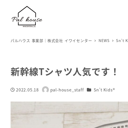
パルハウス 事業部｜株式会社 イワイセンター
NEWS
Sn’t K
新幹線Tシャツ人気です！
カテゴリー
2022.05.18
pal-house_staff
Sn’t Kids®
投稿日
著
者